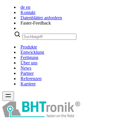
de
en
Kontakt
Datenblätter anfordern
Faster-Feedback
Produkte
Entwicklung
Fertigung
Über uns
News
Partner
Referenzen
Karriere